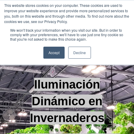
This website stores cookies on your computer. These cookies are used to
improve your website experience and provide more personalized services to
Abrir 
you, both on this website and through other media. To find out more about the
cookies we use, see our Privacy Policy.
We won't track your information when you visit our site. But in order to
comply with your preferences, we'll have to use just one tiny cookie so
that you're not asked to make this choice again.
Accept
Decline
Iluminación
Dinámico en
Invernaderos