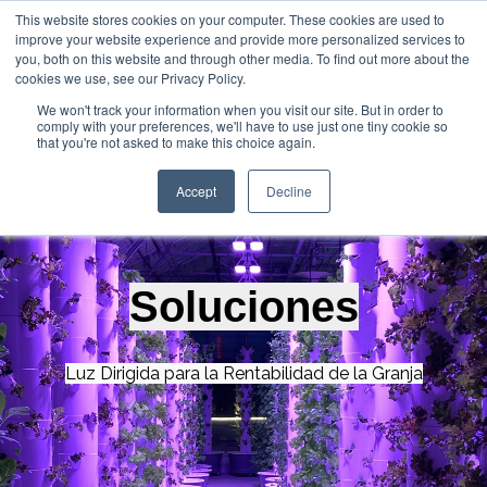
This website stores cookies on your computer. These cookies are used to
improve your website experience and provide more personalized services to
Abrir 
you, both on this website and through other media. To find out more about the
cookies we use, see our Privacy Policy.
We won't track your information when you visit our site. But in order to
comply with your preferences, we'll have to use just one tiny cookie so
that you're not asked to make this choice again.
Accept
Decline
Soluciones
Luz Dirigida para la Rentabilidad de la Granja