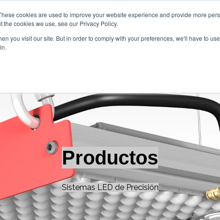
These cookies are used to improve your website experience and provide more perso
t the cookies we use, see our Privacy Policy.
n you visit our site. But in order to comply with your preferences, we'll have to use 
in.
Inicio
Soluciones
Productos
Mostrar submenú de So
Mostr
Productos
Sistemas LED de Precisión