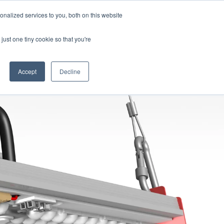
Español
nalized services to you, both on this website
Traducciones de Mostrar
just one tiny cookie so that you're
Nosotros
Contáctenos
luciones
ar submenú de Productos
Mostrar submenú de Nosotros
Accept
Decline