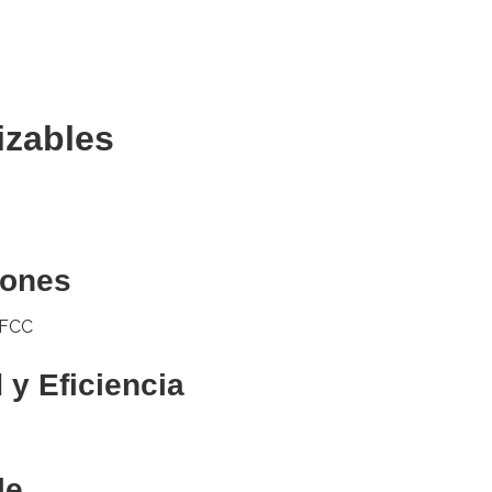
izables
iones
 FCC
 y Eficiencia
le