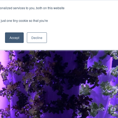
Português
nalized services to you, both on this website
Mostrar submenu para tr
just one tiny cookie so that you're
em Somos
Contate-Nos
uções
ubmenu para Produtos
Mostrar submenu para Quem Somos
Accept
Decline