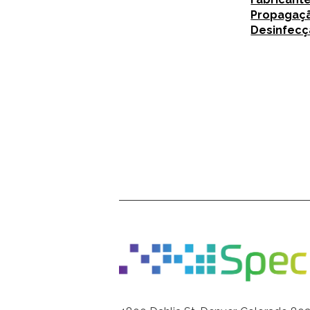
Propagaçã
Desinfecç