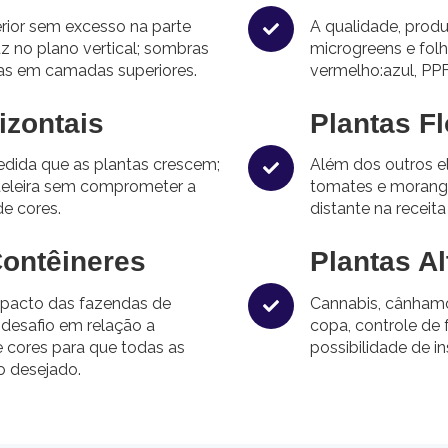
erior sem excesso na parte
A qualidade, prod
uz no plano vertical; sombras
microgreens e fol
ntas em camadas superiores.
vermelho:azul, PPF
izontais
Plantas Fl
edida que as plantas crescem;
Além dos outros e
teleira sem comprometer a
tomates e morang
de cores.
distante na receit
ontêineres
Plantas Al
pacto das fazendas de
Cannabis, cânhamo
 desafio em relação a
copa, controle de 
e cores para que todas as
possibilidade de i
o desejado.