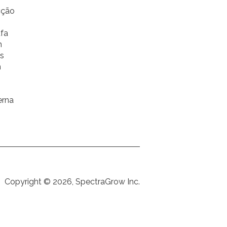
cção
fa
h
s
h
erna
Copyright © 2026, SpectraGrow Inc.