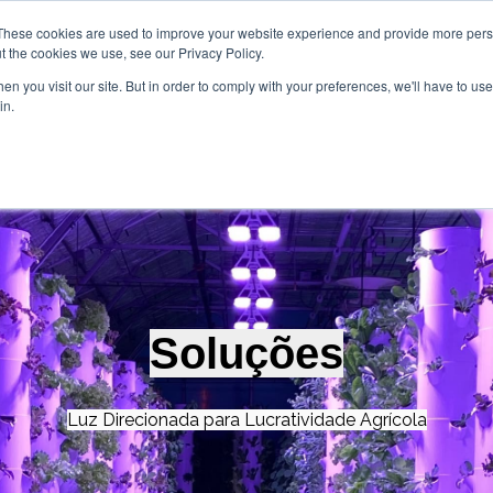
These cookies are used to improve your website experience and provide more perso
t the cookies we use, see our Privacy Policy.
n you visit our site. But in order to comply with your preferences, we'll have to use 
in.
Home
Soluções
Produtos
Qu
Mostrar submenu para Sol
Mostrar s
Soluções
Luz Direcionada para Lucratividade Agrícola