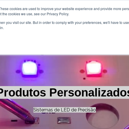
These cookies are used to improve your website experience and provide more perso
t the cookies we use, see our Privacy Policy.
n you visit our site. But in order to comply with your preferences, we'll have to use 
in.
Home
Soluções
Produtos
Qu
Mostrar submenu para Sol
Mostrar s
Produtos Personalizado
Sistemas de LED de Precisão