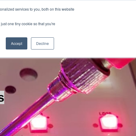
Português
nalized services to you, both on this website
Mostrar submenu para tr
just one tiny cookie so that you're
em Somos
Contate-Nos
uções
ubmenu para Produtos
Mostrar submenu para Quem Somos
Accept
Decline
s