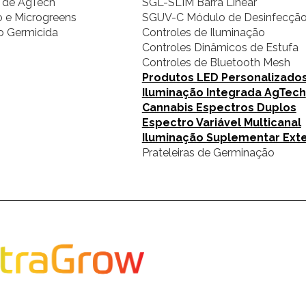
s de AgTech
SGL-SLIM Barra Linear
 e Microgreens
SGUV-C Módulo de Desinfecçã
o Germicida
Controles de Iluminação
Controles Dinâmicos de Estufa
Controles de Bluetooth Mesh
Produtos LED Personalizado
Iluminação Integrada AgTech
Cannabis Espectros Duplos
Espectro Variável Multicanal
Iluminação Suplementar Ext
Prateleiras de Germinação