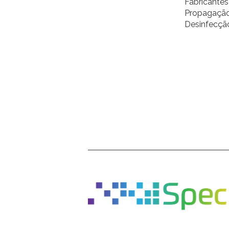
Fabricante
Propagação
Desinfecçã